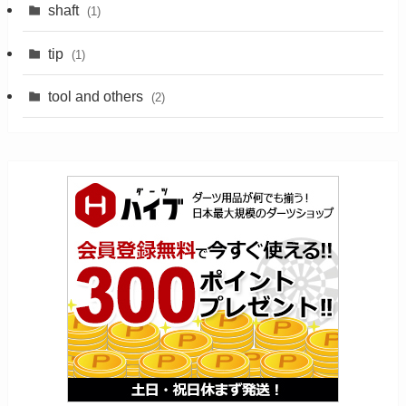
shaft
(1)
tip
(1)
tool and others
(2)