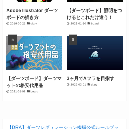
Adobe Illustrator ダーツ
【ダーツボード】照明をつ
ボードの描き方
けるとこれだけ違う！
2016-06-21
diary
2021-01-10
board
【ダーツボード】ダーツマ
3ヶ月でAフラを目指す
ットの格安代用品
2022-03-01
diary
2021-01-08
board
【DRA】ダーツレギュレーション機構公式ルールブッ