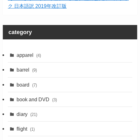
ク 日本語訳 2019年改訂版
category
apparel
(4)
barrel
(9)
board
(7)
book and DVD
(3)
diary
(21)
flight
(1)