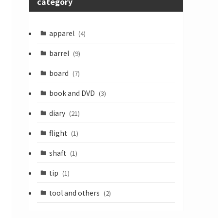
category
apparel
(4)
barrel
(9)
board
(7)
book and DVD
(3)
diary
(21)
flight
(1)
shaft
(1)
tip
(1)
tool and others
(2)