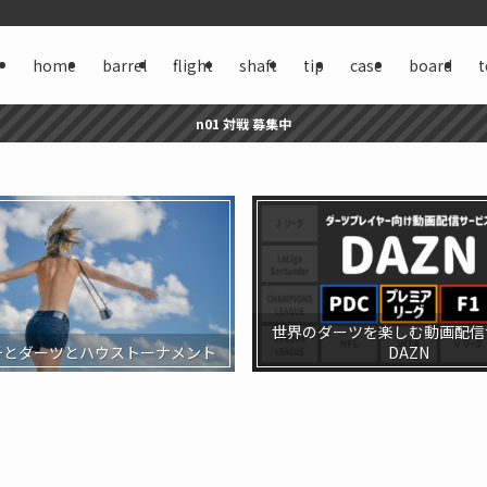
home
barrel
flight
shaft
tip
case
board
t
n01 対戦 募集中
世界のダーツを楽しむ動画配信
チとダーツとハウストーナメント
DAZN