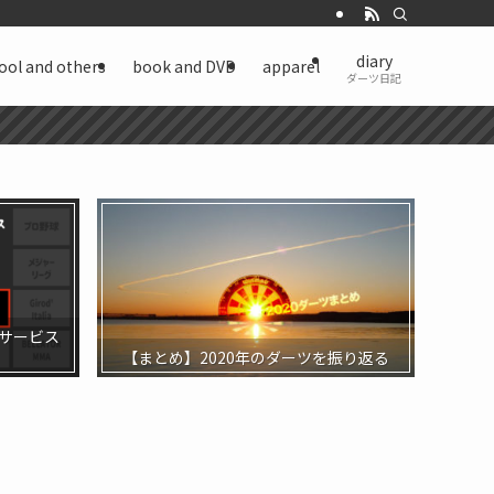
diary
ool and others
book and DVD
apparel
ダーツ日記
サービス
【まとめ】2020年のダーツを振り返る